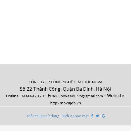
Hưng Yên
Khánh Hòa
Thời vụ - Hợp đồng ngắn hạn
Thu mua - Vật tư - Cung vận
Kom Tom
Lâm Đồng
Thương mại điện tử
Thực phẩm - Đồ uống
Lai Châu
Lạng Sơn
Truyền hình - Truyền thông
Tư vấn
Lào Cai
Long An
Vận chuyển - Giao nhận
Tự động hóa
Nam Định
Nghệ An
Viễn thông
Xây dựng
Ninh Bình
Ninh Thuận
Xuất nhập khẩu
Y sĩ - Hộ lý
Phú Thọ
Phú Yên
Y tế - Chăm sóc sức khỏe
Quảng Bình
Quảng Nam
Quảng Ngãi
Quảng Ninh
CÔNG TY CP CÔNG NGHỆ GIÁO DỤC NOVA
Quảng Trị
Sóc Trăng
Số 22 Thành Công, Quận Ba Đình, Hà Nội
Sơn La
Tây Ninh
- Email:
- Website:
Hotline:
0989.49.20.20
novaedu.vn@gmail.com
Thái Bình
Thái Nguyên
http://novajob.vn
Thanh Hóa
Thừa Thiên - Huế
Thỏa thuận sử dụng
Dịch vụ bảo mật
|
|
|
|
Tiền Giang
Trà Vinh
Tuyên Quang
Kiên Giang