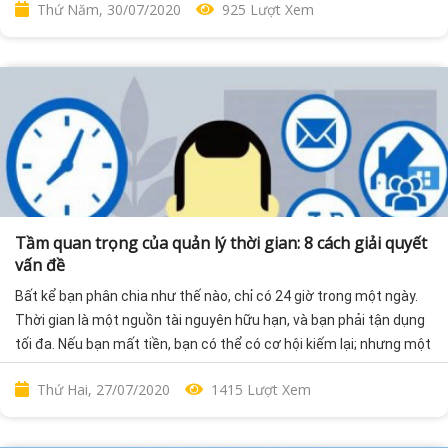
Thứ Năm, 30/07/2020
925 Lượt Xem
Tầm quan trọng của quản lý thời gian: 8 cách giải quyết
vấn đề
Bất kể bạn phân chia như thế nào, chỉ có 24 giờ trong một ngày.
Thời gian là một nguồn tài nguyên hữu hạn, và bạn phải tận dụng
tối đa. Nếu bạn mất tiền, bạn có thể có cơ hội kiếm lại; nhưng một
giờ lãng phí là không thể. Với các kỹ năng và công cụ quản lý thời
Thứ Hai, 27/07/2020
1415 Lượt Xem
gian phù hợp, bạn sẽ nhận đươc rất nhiều lợi ích từ việc quản lý
thời gian hiệu quả. Dưới đây là 8 lý do tại sao bạn nên bắt đầu
quản lý thời gian tốt hơn: