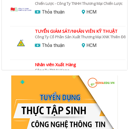
Chiến Lược - Công Ty TNHH Thương Mại Chiến Lược
Thỏa thuận
HCM
TUYỂN GIÁM SÁT/NHÂN VIÊN KỸ THUẬT
Công Ty Cổ Phần Sản Xuất Thương Mại XNK Thiên Đô
Thỏa thuận
HCM
Nhân viên Xuất Hàng
Công Ty TNHH Kona
Thỏa thuận
Hà Nội
Nhân viên thiết kế sản phẩm
Công Ty TNHH Kona
Thỏa thuận
Hà Nội