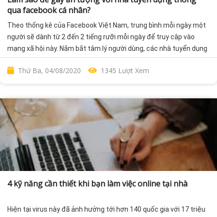
qua facebook cá nhân?
Theo thống kê của Facebook Việt Nam, trung bình mỗi ngày một
người sẽ dành từ 2 đến 2 tiếng rưỡi mỗi ngày để truy cập vào
mạng xã hội này. Nắm bắt tâm lý người dùng, các nhà tuyển dụng
đã đăng tin việc làm lên các group, Fanpage nhằm tìm được ứng
Thứ Ba, 04/08/2020
1345 Lượt Xem
viên nhanh nhất. Đó cũng là cơ hội dành cho những người có nhu
cầu tìm việc tiếp cận nguồn thông tin hiệu quả. Vì thế, việc chuẩn
bị trang cá nhân thật đẹp gây ấn tượng với nhà tuyển dụng là
điều nên làm.
4 kỹ năng cần thiết khi bạn làm việc online tại nhà
Hiện tại virus này đã ảnh hưởng tới hơn 140 quốc gia với 17 triệu