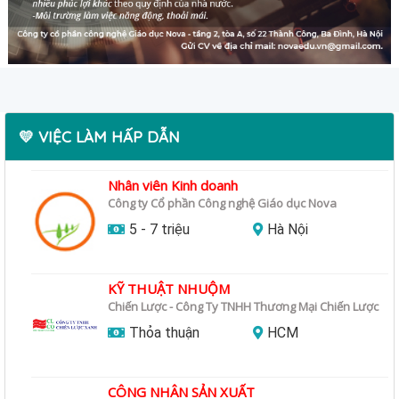
💛 VIỆC LÀM HẤP DẪN
Nhân viên Kinh doanh
Công ty Cổ phần Công nghệ Giáo dục Nova
5 - 7 triệu
Hà Nội
KỸ THUẬT NHUỘM
Chiến Lược - Công Ty TNHH Thương Mại Chiến Lược
Thỏa thuận
HCM
CÔNG NHÂN SẢN XUẤT