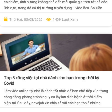
ca nhiễm, ảnh hưởng không nhỏ đến mỗi quốc gia trên tất cả các
lĩnh vực, trong đó có thị trường tuyển dụng – việc làm. Sau lần
giãn cách xã hội vào tháng 04/2020, tưởng như mọi thứ đã bình
Thứ Hai, 03/08/2020
1459 Lượt Xem
thường trở lại, thì Đà Nẵng phát hiện một loạt các ca nhiễm mới
khiến tình hình trở nên phức tạp hơn nhiều. Trước tình hình dịch
corona còn diễn biến phức tạp, thay vì ngồi chờ đợi, bạn hãy chủ
động tìm kiếm những công việc và kỹ năng có thể làm online tại
nhà để kiếm thêm thu nhập.
Top 5 công việc tại nhà dành cho bạn trong thời kỳ
Covid
Làm việc online tại nhà là cách tốt nhất để hạn chế tiếp xúc trong
cộng đồng, phòng tránh nguy cơ lây lan dịch bệnh ở thời điểm
hiện tại. Sau đây, novajob xin chia sẻ với các bạn top 5 những
công việc mà bạn có thể làm tại nhà trong mùa dịch