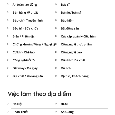
An toàn lao động
Bác sĩ
Bán hàng kỹ thuật
Bán lẻ / bán sỉ
Báo chí - Truyền hình
Bảo hiểm
Bảo trì - Sữa chữa
Bất động sản
Biên / Phiên dịch
Các cấp quản lý điều hành
Chứng khoán / Vàng / Ngoại tệ
Công nghệ thực phẩm
Cơ khí - Chế tạo
Công nghệ cao
Công nghệ Ô tô
Dầu khí/Hóa chất
Dệt may / Da giày
Du lịch
Địa chất / Khoáng sản
Dịch vụ khách hàng
Đào tạo - Truyền thông nội bộ
Điện / Điện tử
Việc làm theo địa diểm
Điện lạnh - Nhiệt lạnh
Điện tử viễn thông
Đ
iều phối kinh doanh/ Sale admin
D
ược phẩm / Công nghệ sinh học
Hà Nội
HCM
Kinh doanh - Bán hàng
Giáo dục - Đào tạo
Phan Thiết
An Giang