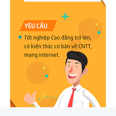
Nhân viên Marketing
Công Ty TNHH Kona
Thỏa thuận
Hà Nội
Nhân viên Hành chánh – Bán hàng
Công Ty Cổ Phần Sản Xuất Thương Mại Dịch Vụ Ngọc Tùng
Thỏa thuận
HCM
kỹ sư nông nghiệp vị trí CSKH online
CityFarm - Công Ty CP Tiếp Thị Miền Nam
Thỏa thuận
HCM