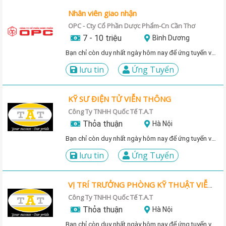
Nhân viên giao nhận
OPC - Cty Cổ Phần Dược Phẩm-Cn Cần Thơ
7 - 10 triệu
Bình Dương
Bạn chỉ còn duy nhất ngày hôm nay để ứng tuyển vị trí này!
lưu tin
Ứng Tuyển
KỸ SƯ ĐIỆN TỬ VIỄN THÔNG
Công Ty TNHH Quốc Tế T.A.T
Thỏa thuận
Hà Nội
Bạn chỉ còn duy nhất ngày hôm nay để ứng tuyển vị trí này!
lưu tin
Ứng Tuyển
VỊ TRÍ TRƯỞNG PHÒNG KỸ THUẬT VIỄN THÔNG
Công Ty TNHH Quốc Tế T.A.T
Thỏa thuận
Hà Nội
Bạn chỉ còn duy nhất ngày hôm nay để ứng tuyển vị trí này!