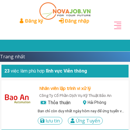
Đăng ký
Đăng nhập
Trang nhất
23
việc làm phù hợp
lĩnh vực Viễn thông
Nhân viên lập trình vi xử lý
Công Ty Cổ Phần Dịch Vụ Kỹ Thuật Bảo An
Thỏa thuận
Hải Phòng
Bạn chỉ còn duy nhất ngày hôm nay để ứng tuyển vị trí này!
lưu tin
Ứng Tuyển