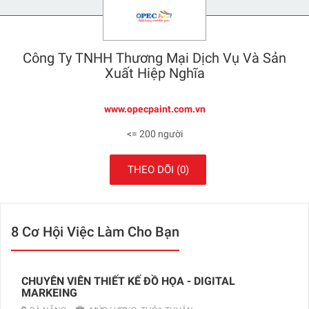
Công Ty TNHH Thương Mại Dịch Vụ Và Sản
Xuất Hiệp Nghĩa
www.opecpaint.com.vn
<= 200 người
THEO DÕI
(0)
8 Cơ Hội Việc Làm Cho Bạn
CHUYÊN VIÊN THIẾT KẾ ĐỒ HỌA - DIGITAL
MARKEING