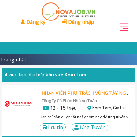
Đăng ký
Đăng nhập
Trang nhất
4
việc làm phù hợp
khu vực Kom Tom
NHÂN VIÊN PHỤ TRÁCH VÙNG TÂY NGUYÊN
Công Ty Cổ Phần Nhà An Toàn
12 - 15 triệu
Kom Tom, Gia Lai, Đắk Lắk, Đắk Nông, Lâm Đồng
Bạn chỉ còn duy nhất ngày hôm nay để ứng tuyển vị trí này!
lưu tin
Ứng Tuyển