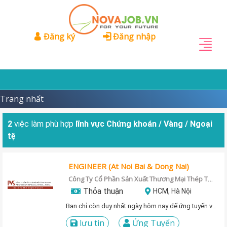
Đăng ký
Đăng nhập
Trang nhất
2
việc làm phù hợp
lĩnh vực Chứng khoán / Vàng / Ngoại
tệ
ENGINEER (At Noi Bai & Dong Nai)
Công Ty Cổ Phần Sản Xuất Thương Mại Thép Trường Tín
Thỏa thuận
HCM, Hà Nội
Bạn chỉ còn duy nhất ngày hôm nay để ứng tuyển vị trí này!
lưu tin
Ứng Tuyển