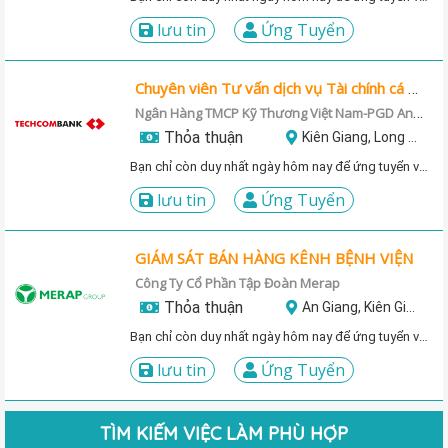
lưu tin
Ứng Tuyển
Chuyên viên Tư vấn dịch vụ Tài chính cá nhân CSO
Ngân Hàng TMCP Kỹ Thương Việt Nam-PGD An Đông
Thỏa thuận
Kiên Giang, Long An, Cà Mau
Bạn chỉ còn duy nhất ngày hôm nay để ứng tuyển vị trí này!
lưu tin
Ứng Tuyển
GIÁM SÁT BÁN HÀNG KÊNH BỆNH VIỆN
Công Ty Cổ Phần Tập Đoàn Merap
Thỏa thuận
An Giang, Kiên Giang, Cà Mau, Bạc Liêu, Sóc Trăng
Bạn chỉ còn duy nhất ngày hôm nay để ứng tuyển vị trí này!
lưu tin
Ứng Tuyển
TÌM KIẾM VIỆC LÀM PHÙ HỢP