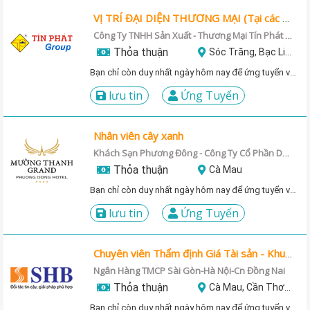
VỊ TRÍ ĐẠI DIỆN THƯƠNG MẠI (Tại các tỉnh Cà Mau, Sóc Trăng, An Giang, Kiên Giang)
Công Ty TNHH Sản Xuất - Thương Mại Tín Phát Việt
Thỏa thuận
Sóc Trăng, Bạc Liêu, Cà Mau
Bạn chỉ còn duy nhất ngày hôm nay để ứng tuyển vị trí này!
lưu tin
Ứng Tuyển
Nhân viên cây xanh
Khách Sạn Phương Đông - Công Ty Cổ Phần Du Lịch Dầu Khí Phương Đông
Thỏa thuận
Cà Mau
Bạn chỉ còn duy nhất ngày hôm nay để ứng tuyển vị trí này!
lưu tin
Ứng Tuyển
Chuyên viên Thẩm định Giá Tài sản - Khu vực Miền Nam
Ngân Hàng TMCP Sài Gòn-Hà Nội-Cn Đồng Nai
Thỏa thuận
Cà Mau, Cần Thơ, Kiên Giang, Sóc Trăng
Bạn chỉ còn duy nhất ngày hôm nay để ứng tuyển vị trí này!