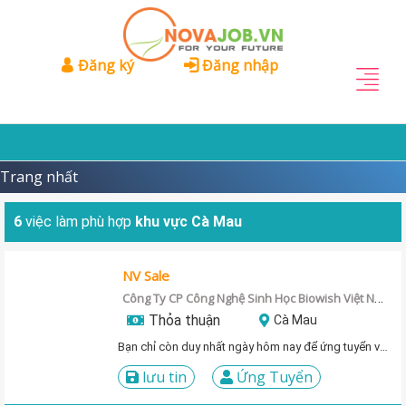
Đăng ký
Đăng nhập
Trang nhất
6
việc làm phù hợp
khu vực Cà Mau
NV Sale
Công Ty CP Công Nghệ Sinh Học Biowish Việt Nam
Thỏa thuận
Cà Mau
Bạn chỉ còn duy nhất ngày hôm nay để ứng tuyển vị trí này!
lưu tin
Ứng Tuyển