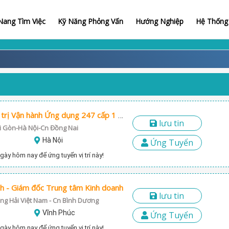
ang Tìm Việc
Kỹ Năng Phỏng Vấn
Hướng Nghiệp
Hệ Thống 
Chuyên viên Quản trị Vận hành Ứng dụng 247 cấp 1 – Mảng Quản trị vận hành các ứng dụng hệ thống Ebanking
lưu tin
 Gòn-Hà Nội-Cn Đồng Nai
Hà Nội
Ứng Tuyển
gày hôm nay để ứng tuyển vị trí này!
nh - Giám đốc Trung tâm Kinh doanh
lưu tin
g Hải Việt Nam - Cn Bình Dương
Vĩnh Phúc
Ứng Tuyển
gày hôm nay để ứng tuyển vị trí này!