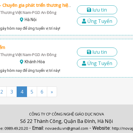
Digital Marketing – Chuyên gia phát triển thương hiệu số
lưu tin
 Thương Việt Nam-PGD An Đông
Hà Nội
Ứng Tuyển
gày hôm nay để ứng tuyển vị trí này!
iểm
lưu tin
 Thương Việt Nam-PGD An Đông
Khánh Hòa
Ứng Tuyển
gày hôm nay để ứng tuyển vị trí này!
2
3
4
5
6
»
CÔNG TY CP CÔNG NGHỆ GIÁO DỤC NOVA
Số 22 Thành Công, Quận Ba Đình, Hà Nội
- Email:
- Website:
ne:
0989.49.20.20
novaedu.vn@gmail.com
http://nova