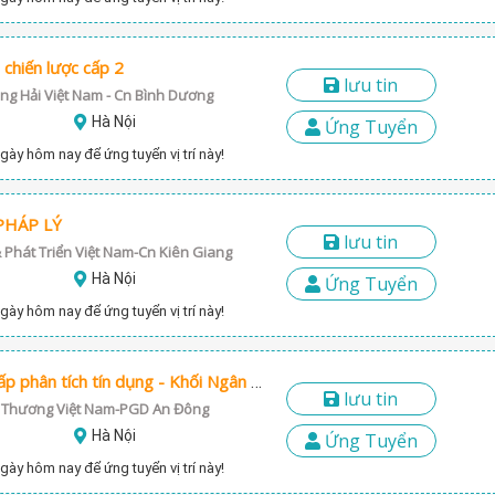
 chiến lược cấp 2
lưu tin
g Hải Việt Nam - Cn Bình Dương
Hà Nội
Ứng Tuyển
gày hôm nay để ứng tuyển vị trí này!
PHÁP LÝ
lưu tin
Phát Triển Việt Nam-Cn Kiên Giang
Hà Nội
Ứng Tuyển
gày hôm nay để ứng tuyển vị trí này!
Chuyên viên cao cấp phân tích tín dụng - Khối Ngân hàng bán buôn
lưu tin
 Thương Việt Nam-PGD An Đông
Hà Nội
Ứng Tuyển
gày hôm nay để ứng tuyển vị trí này!