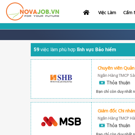
Việc Làm
Cẩm N
59
việc làm phù hợp
lĩnh vực Bảo hiểm
Ngân Hàng TMCP Sài
Thỏa thuận
Bạn chỉ còn duy nhất n
Giám đốc Chi nhá
Ngân Hàng TMCP Hàn
Thỏa thuận
Bạn chỉ còn duy nhất n