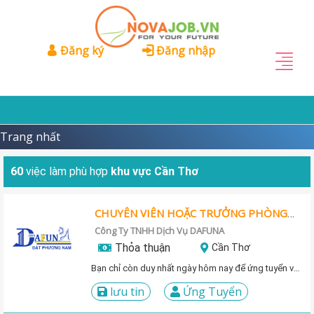
Đăng ký
Đăng nhập
Trang nhất
60
việc làm phù hợp
khu vực Cần Thơ
CHUYÊN VIÊN HOẶC TRƯỞNG PHÒNG HÀNH CHÁNH NHÂN SỰ
Công Ty TNHH Dịch Vụ DAFUNA
Thỏa thuận
Cần Thơ
Bạn chỉ còn duy nhất ngày hôm nay để ứng tuyển vị trí này!
lưu tin
Ứng Tuyển