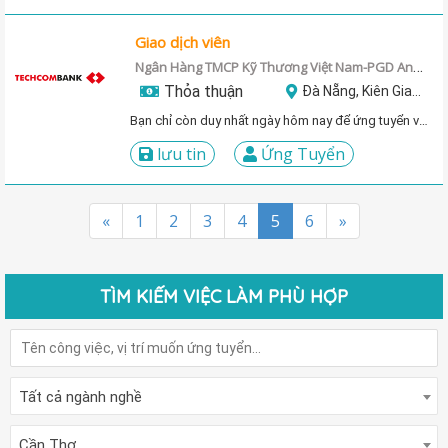
Giao dịch viên
Ngân Hàng TMCP Kỹ Thương Việt Nam-PGD An Đông
Thỏa thuận
Đà Nẵng, Kiên Giang, Đồng Tháp, Cần Thơ, Tiền Giang
Bạn chỉ còn duy nhất ngày hôm nay để ứng tuyển vị trí này!
lưu tin
Ứng Tuyển
«
1
2
3
4
5
6
»
TÌM KIẾM VIỆC LÀM PHÙ HỢP
Tất cả ngành nghề
Cần Thơ