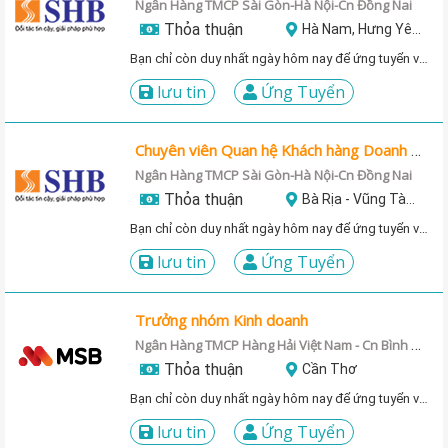
Ngân Hàng TMCP Sài Gòn-Hà Nội-Cn Đồng Nai
Thỏa thuận
Hà Nam, Hưng Yên, Lào Cai, Nam Định, Vĩnh Phúc
Bạn chỉ còn duy nhất ngày hôm nay để ứng tuyển vị trí này!
lưu tin
Ứng Tuyển
Chuyên viên Quan hệ Khách hàng Doanh nghiệp
Ngân Hàng TMCP Sài Gòn-Hà Nội-Cn Đồng Nai
Thỏa thuận
Bà Rịa - Vũng Tàu, Bình Dương, Cần Thơ, Tây Ninh, Tiền Giang
Bạn chỉ còn duy nhất ngày hôm nay để ứng tuyển vị trí này!
lưu tin
Ứng Tuyển
Trưởng nhóm Kinh doanh
Ngân Hàng TMCP Hàng Hải Việt Nam - Cn Bình Dương
Thỏa thuận
Cần Thơ
Bạn chỉ còn duy nhất ngày hôm nay để ứng tuyển vị trí này!
lưu tin
Ứng Tuyển