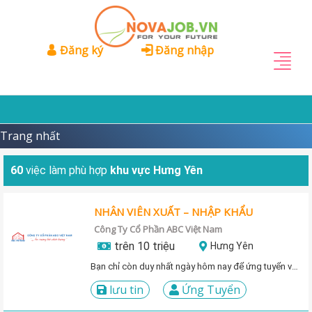
Đăng ký
Đăng nhập
Trang nhất
60
việc làm phù hợp
khu vực Hưng Yên
NHÂN VIÊN XUẤT – NHẬP KHẨU
Công Ty Cổ Phần ABC Việt Nam
trên 10 triệu
Hưng Yên
Bạn chỉ còn duy nhất ngày hôm nay để ứng tuyển vị trí này!
lưu tin
Ứng Tuyển