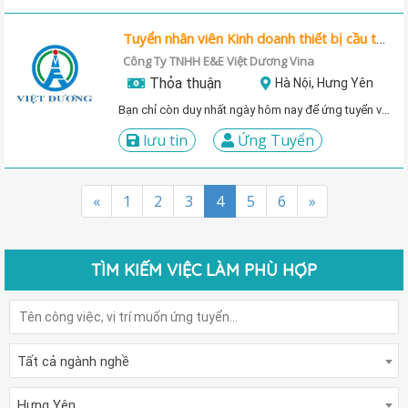
Tuyển nhân viên Kinh doanh thiết bị cầu trục cổng trục
Công Ty TNHH E&E Việt Dương Vina
Thỏa thuận
Hà Nội, Hưng Yên
Bạn chỉ còn duy nhất ngày hôm nay để ứng tuyển vị trí này!
lưu tin
Ứng Tuyển
«
1
2
3
4
5
6
»
TÌM KIẾM VIỆC LÀM PHÙ HỢP
Tất cả ngành nghề
Hưng Yên