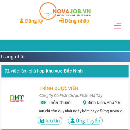
Đăng ký
Đăng nhập
Trang nhất
72
việc làm phù hợp
khu vực Bắc Ninh
TRÌNH DƯỢC VIÊN
Công Ty Cổ Phần Dược Phẩm Hà Tây
Thỏa thuận
Bình Định, Phú Yên, Khánh Hòa, Ninh Thuận, Bình Thuận
Bạn chỉ còn duy nhất ngày hôm nay để ứng tuyển vị trí này!
lưu tin
Ứng Tuyển