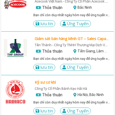
Acecook Việt Nam - Công Ty Cổ Phần Acecook Việt Nam
Thỏa thuận
Bắc Ninh
Bạn chỉ còn duy nhất ngày hôm nay để ứng tuyển vị trí này!
lưu tin
Ứng Tuyển
Giám sát bán hàng kênh GT – Sales Capability Supervisor
Tân Thành - Công Ty TNHH Thương Mại Dịch Vụ Xuất Nhập Khẩu-PKD
Thỏa thuận
Tiền Giang, Lâm Đồng, Ninh Bình, Thừa Thiên - Huế
Bạn chỉ còn duy nhất ngày hôm nay để ứng tuyển vị trí này!
lưu tin
Ứng Tuyển
Kỹ sư cơ khí
Công Ty Cổ Phần Bánh Kẹo Hải Hà
Thỏa thuận
Hà Nội, Bắc Ninh
Bạn chỉ còn duy nhất ngày hôm nay để ứng tuyển vị trí này!
lưu tin
Ứng Tuyển