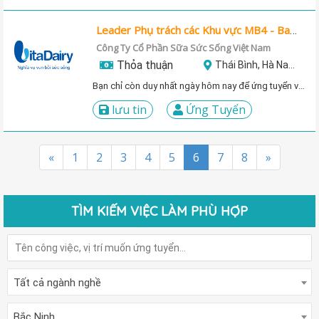
Leader Phụ trách các Khu vực MB4 - Base (Thái Bình)
Công Ty Cổ Phần Sữa Sức Sống Việt Nam
Thỏa thuận
Thái Bình, Hà Nam, Hải Phòng, Nam Định
Bạn chỉ còn duy nhất ngày hôm nay để ứng tuyển vị trí này!
lưu tin
Ứng Tuyển
«
1
2
3
4
5
6
7
8
»
TÌM KIẾM VIỆC LÀM PHÙ HỢP
Tất cả ngành nghề
Bắc Ninh