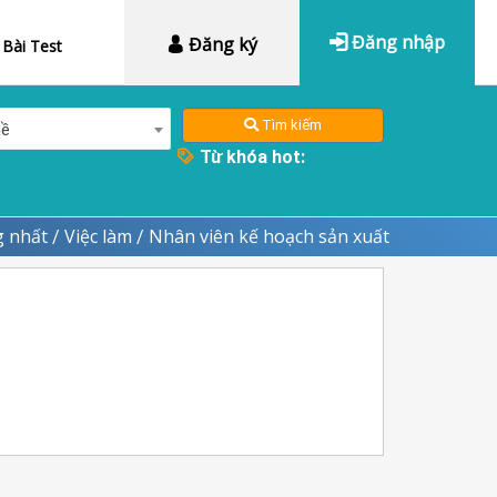
Đăng nhập
Đăng ký
Bài Test
Tìm kiếm
hề
Từ khóa hot:
 nhất
Việc làm
Nhân viên kế hoạch sản xuất
/
/