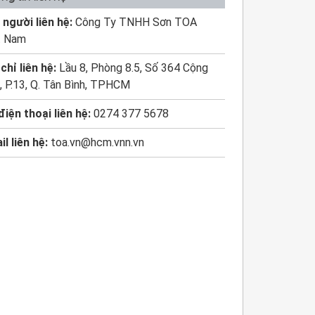
 người liên hệ:
Công Ty TNHH Sơn TOA
t Nam
chỉ liên hệ:
Lầu 8, Phòng 8.5, Số 364 Cộng
, P.13, Q. Tân Bình, TPHCM
điện thoại liên hệ:
0274 377 5678
il liên hệ:
toa.vn@hcm.vnn.vn