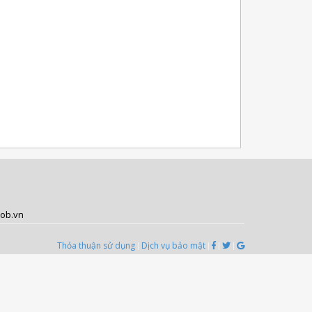
job.vn
Thỏa thuận sử dụng
Dịch vụ bảo mật
|
|
|
|