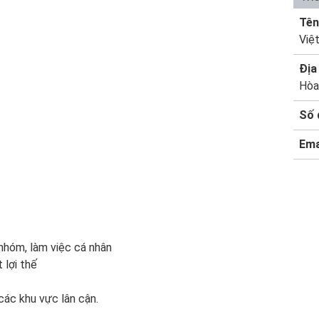
Tên
Việ
Địa 
Hòa
Số 
Ema
 nhóm, làm việc cá nhân
 lợi thế
các khu vực lân cận.