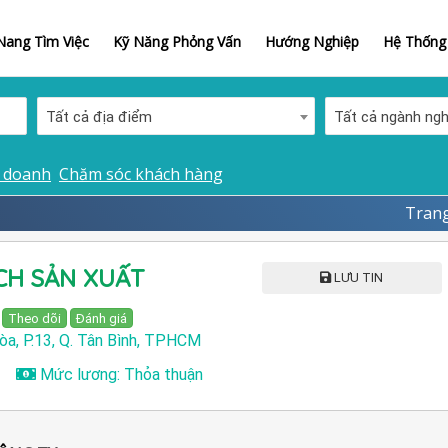
ang Tìm Việc
Kỹ Năng Phỏng Vấn
Hướng Nghiệp
Hệ Thống 
Tất cả địa điểm
Tất cả ngành ng
 doanh
Chăm sóc khách hàng
Trang
CH SẢN XUẤT
LƯU TIN
Theo dõi
Đánh giá
òa, P.13, Q. Tân Bình, TPHCM
Mức lương: Thỏa thuận