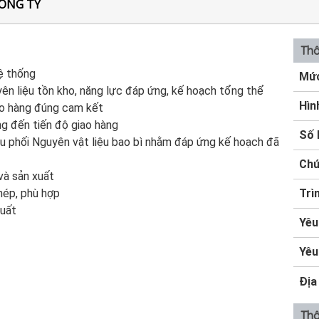
ÔNG TY
Thô
hệ thống
Mức
uyên liệu tồn kho, năng lực đáp ứng, kế hoạch tổng thể
Hìn
iao hàng đúng cam kết
ng đến tiến độ giao hàng
Số 
iều phối Nguyên vật liệu bao bì nhằm đáp ứng kế hoạch đã
Chứ
và sản xuất
hép, phù hợp
Trì
xuất
Yêu
Yêu
Địa
Thô