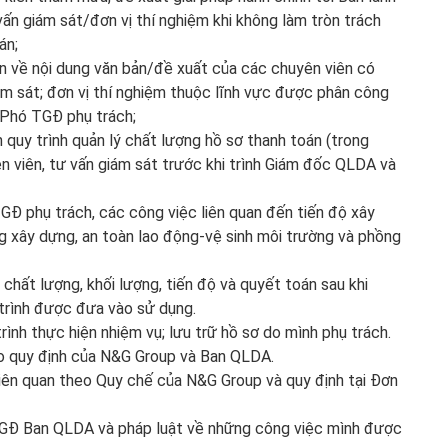
ấn giám sát/đơn vị thí nghiệm khi không làm tròn trách
án;
ản về nội dung văn bản/đề xuất của các chuyên viên có
iám sát; đơn vị thí nghiệm thuộc lĩnh vực được phân công
 Phó TGĐ phụ trách;
n quy trình quản lý chất lượng hồ sơ thanh toán (trong
n viên, tư vấn giám sát trước khi trình Giám đốc QLDA và
Đ phụ trách, các công việc liên quan đến tiến độ xây
ng xây dựng, an toàn lao động-vệ sinh môi trường và phồng
chất lượng, khối lượng, tiến độ và quyết toán sau khi
trình được đưa vào sử dụng.
rình thực hiện nhiệm vụ; lưu trữ hồ sơ do mình phụ trách.
eo quy định của N&G Group và Ban QLDA.
liên quan theo Quy chế của N&G Group và quy định tại Đơn
à GĐ Ban QLDA và pháp luật về những công việc mình được