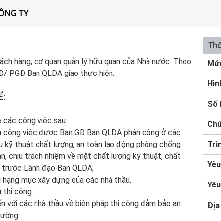
ÔNG TY
Thô
khách hàng, cơ quan quản lý hữu quan của Nhà nước. Theo
Mức
GĐ/ PGĐ Ban QLDA giao thực hiện.
Hìn
Ể:
Số 
 các công việc sau:
Chứ
iện công việc được Ban GĐ Ban QLDA phân công ở các
u kỹ thuật chất lượng, an toàn lao động phòng chống
Trì
n, chịu trách nhiệm về mặt chất lượng kỹ thuật, chất
Yêu
án trước Lãnh đạo Ban QLDA;
ng hạng mục xây dựng của các nhà thầu.
Yêu
 thi công.
n với các nhà thầu về biện pháp thi công đảm bảo an
Địa
rường.