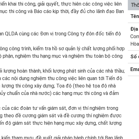
ển khai thi công, giải quyết, thực hiên các công việc liên
Thô
mục thi công và Báo cáo kịp thời, đầy đủ cho lãnh đạo Ban
Tên
Địa 
Ban QLDA cùng các Đơn vị trong Công ty đôn đốc tiến độ
Com
Hòa
công công trình, kiểm tra hồ sơ quản lý chất lượng phối hợp
bộ phận, nghiệm thu hạng mục và nghiệm thu toàn bộ công
Số 
Ema
i lượng hoàn thành, khối lượng phát sinh của các nhà thầu;
n các nội dung nghiệm thu công việc liên quan tới Tiến độ
 lượng thi công xây dựng; Tọa độ (theo hệ tọa độ nhà
thủy chuẩn của nhà nước) các hạng mục thi công và đảm
c của các đoàn tư vấn giám sát, đơn vị thí nghiệm trong
ờng theo đề cương giám sát và đề cương thí nghiệm được
ến độ giám sát thực hiện hạng mục xây dựng, chất lượng
 kiến tham mưu, đề xuất giải pháp hành chính tới Ban lãnh