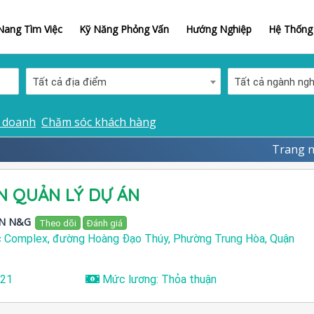
ang Tìm Việc
Kỹ Năng Phỏng Vấn
Hướng Nghiệp
Hệ Thống 
Tất cả địa điểm
Tất cả ngành ng
 doanh
Chăm sóc khách hàng
Trang 
N QUẢN LÝ DỰ ÁN
ÀN N&G
Theo dõi
Đánh giá
ic Complex, đường Hoàng Đạo Thúy, Phường Trung Hòa, Quận
021
Mức lương: Thỏa thuận