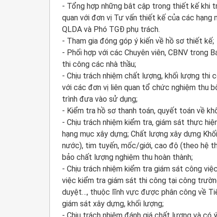
- Tổng hợp những bât cập trong thiết kế khi tri
quan với đơn vị Tư vấn thiết kế của các hạng 
QLDA và Phó TGĐ phụ trách.
- Tham gia đóng góp ý kiến về hồ sơ thiết kế;
- Phối hợp với các Chuyên viên, CBNV trong 
thi công các nhà thầu;
- Chịu trách nhiệm chất lượng, khối lượng thi 
với các đơn vị liên quan tổ chức nghiệm thu 
trình đưa vào sử dụng;
- Kiểm tra hồ sơ thanh toán, quyết toán về khố
- Chịu trách nhiệm kiểm tra, giám sát thực hiệ
hạng mục xây dựng; Chất lượng xây dựng Khối
nước), tim tuyến, mốc/giới, cao độ (theo hệ 
bảo chất lượng nghiệm thu hoàn thành;
- Chịu trách nhiệm kiểm tra giám sát công việ
việc kiểm tra giám sát thi công tại công trư
duyệt…, thuộc lĩnh vực được phân công về Ti
giám sát xây dựng, khối lượng;
- Chịu trách nhiệm đánh giá chất lượng và có ý