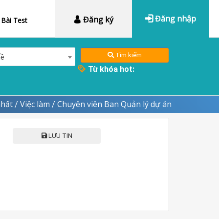
Đăng nhập
Đăng ký
Bài Test
Tìm kiếm
hề
Từ khóa hot:
nhất
Việc làm
Chuyên viên Ban Quản lý dự án
/
/
LƯU TIN