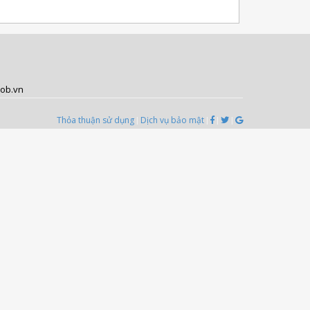
job.vn
Thỏa thuận sử dụng
Dịch vụ bảo mật
|
|
|
|