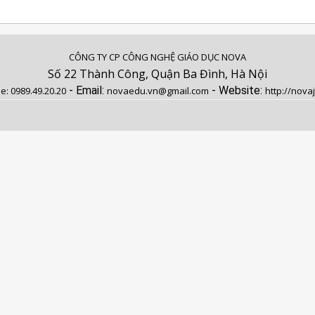
CÔNG TY CP CÔNG NGHỆ GIÁO DỤC NOVA
Số 22 Thành Công, Quận Ba Đình, Hà Nội
- Email:
- Website:
ne:
0989.49.20.20
novaedu.vn@gmail.com
http://nova