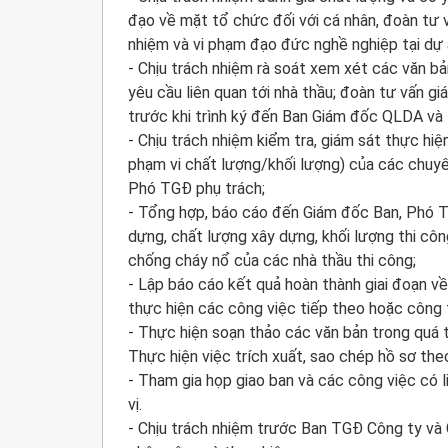
đạo về mặt tổ chức đối với cá nhân, đoàn tư v
nhiệm và vi phạm đạo đức nghề nghiệp tại dự 
- Chịu trách nhiệm rà soát xem xét các văn b
yêu cầu liên quan tới nhà thầu; đoàn tư vấn g
trước khi trình ký đến Ban Giám đốc QLDA và
- Chịu trách nhiệm kiểm tra, giám sát thực hiệ
phạm vi chất lượng/khối lượng) của các chuyê
Phó TGĐ phụ trách;
- Tổng hợp, báo cáo đến Giám đốc Ban, Phó TG
dựng, chất lượng xây dựng, khối lượng thi cô
chống cháy nổ của các nhà thầu thi công;
- Lập báo cáo kết quả hoàn thành giai đoạn về 
thực hiện các công việc tiếp theo hoặc công 
- Thực hiện soạn thảo các văn bản trong quá t
Thực hiện việc trích xuất, sao chép hồ sơ th
- Tham gia họp giao ban và các công việc có 
vị.
- Chịu trách nhiệm trước Ban TGĐ Công ty v