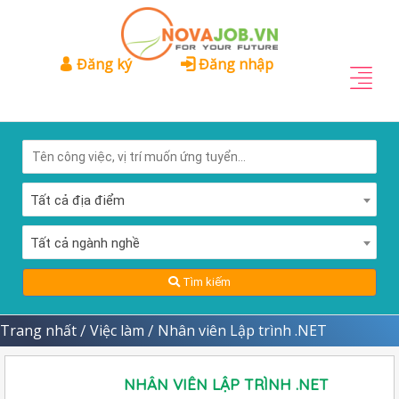
Đăng ký
Đăng nhập
Tất cả địa điểm
Tất cả ngành nghề
Tìm kiếm
Trang nhất
Việc làm
Nhân viên Lập trình .NET
/
/
NHÂN VIÊN LẬP TRÌNH .NET