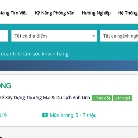
ang Tìm Việc
Kỹ Năng Phỏng Vấn
Hướng Nghiệp
Hệ Thống 
Tất cả địa điểm
Tất cả ngành ng
 doanh
Chăm sóc khách hàng
ỐNG
Kế Xây Dựng Thương Mại & Du Lịch Anh Linh
Theo dõi
Đánh giá
019
Mức lương: 5 - 7 triệu