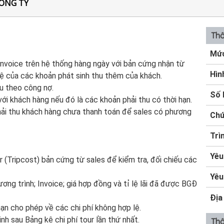
ÔNG TY
Thô
Mức
 Invoice trên hệ thống hàng ngày với bản cứng nhận từ
Hìn
 lệ của các khoản phát sinh thu thêm của khách.
hu theo công nợ.
Số 
ới khách hàng nếu đó là các khoản phải thu có thời hạn.
hải thu khách hàng chưa thanh toán để sales có phương
Chứ
Trì
Yêu
r (Tripcost) bản cứng từ sales để kiểm tra, đối chiếu các
Yêu
chương trình; Invoice; giá hợp đồng và tỉ lệ lãi đã được BGĐ
Địa
 hạn cho phép về các chi phí không hợp lệ.
inh sau Bảng kê chi phí tour lần thứ nhất.
Thô