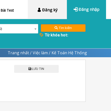
Đăng nhập
Đăng ký
Bài Test
Tìm kiếm
hề
Từ khóa hot:
Trang nhất
Việc làm
Kế Toán Hệ Thống
/
/
LƯU TIN