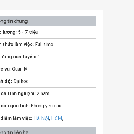
ng tin chung
 lương:
5 - 7 triệu
h thức làm việc:
Full time
lượng cần tuyển:
1
c vụ:
Quản lý
nh độ:
Đại học
 cầu inh nghiệm:
2 năm
 cầu giới tính:
Không yêu cầu
Hà Nội
HCM
 điểm làm việc:
,
,
ng tin liên hệ