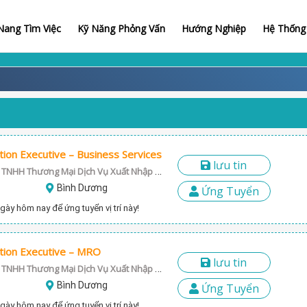
ang Tìm Việc
Kỹ Năng Phỏng Vấn
Hướng Nghiệp
Hệ Thống 
ion Executive – Business Services
lưu tin
Tân Thành - Công Ty TNHH Thương Mại Dịch Vụ Xuất Nhập Khẩu-PKD
Bình Dương
Ứng Tuyển
gày hôm nay để ứng tuyển vị trí này!
tion Executive – MRO
lưu tin
Tân Thành - Công Ty TNHH Thương Mại Dịch Vụ Xuất Nhập Khẩu-PKD
Bình Dương
Ứng Tuyển
gày hôm nay để ứng tuyển vị trí này!