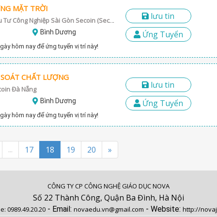
ỢNG MẶT TRỜI
lưu tin
Công Ty Cổ Phần Đầu Tư Công Nghiệp Sài Gòn Secoin (Secoin Sai gon JSC)
Bình Dương
Ứng Tuyển
gày hôm nay để ứng tuyển vị trí này!
M SOÁT CHẤT LƯỢNG
lưu tin
coin Đà Nẵng
Bình Dương
Ứng Tuyển
gày hôm nay để ứng tuyển vị trí này!
17
18
19
20
»
...
CÔNG TY CP CÔNG NGHỆ GIÁO DỤC NOVA
Số 22 Thành Công, Quận Ba Đình, Hà Nội
- Email:
- Website:
ne:
0989.49.20.20
novaedu.vn@gmail.com
http://nova