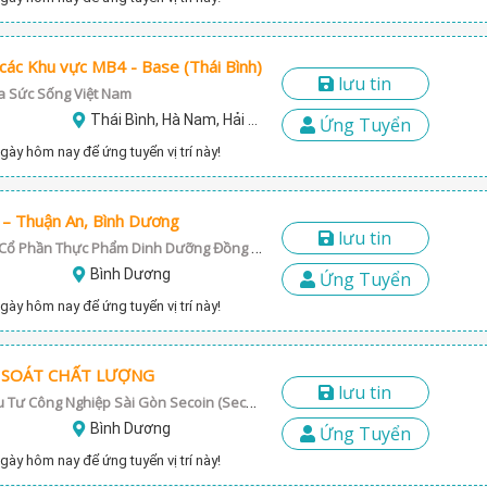
các Khu vực MB4 - Base (Thái Bình)
lưu tin
a Sức Sống Việt Nam
Thái Bình, Hà Nam, Hải Phòng, Nam Định
Ứng Tuyển
gày hôm nay để ứng tuyển vị trí này!
n – Thuận An, Bình Dương
lưu tin
Đồng Tâm - Công Ty Cổ Phần Thực Phẩm Dinh Dưỡng Đồng Tâm
Bình Dương
Ứng Tuyển
gày hôm nay để ứng tuyển vị trí này!
M SOÁT CHẤT LƯỢNG
lưu tin
Công Ty Cổ Phần Đầu Tư Công Nghiệp Sài Gòn Secoin (Secoin Sai gon JSC)
Bình Dương
Ứng Tuyển
gày hôm nay để ứng tuyển vị trí này!