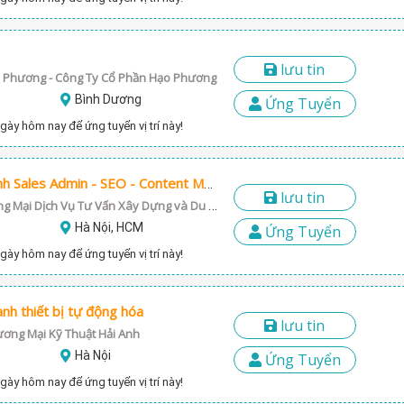
lưu tin
o Phương - Công Ty Cổ Phần Hạo Phương
Bình Dương
Ứng Tuyển
gày hôm nay để ứng tuyển vị trí này!
Tuyển thực tập sinh Sales Admin - SEO - Content Marketing - Kế Toán Bán Hàng
lưu tin
Công Ty TNHH Thương Mại Dịch Vụ Tư Vấn Xây Dựng và Du Lịch Huỳnh Trần (Hutraco)
Hà Nội, HCM
Ứng Tuyển
gày hôm nay để ứng tuyển vị trí này!
anh thiết bị tự động hóa
lưu tin
ơng Mại Kỹ Thuật Hải Anh
Hà Nội
Ứng Tuyển
gày hôm nay để ứng tuyển vị trí này!