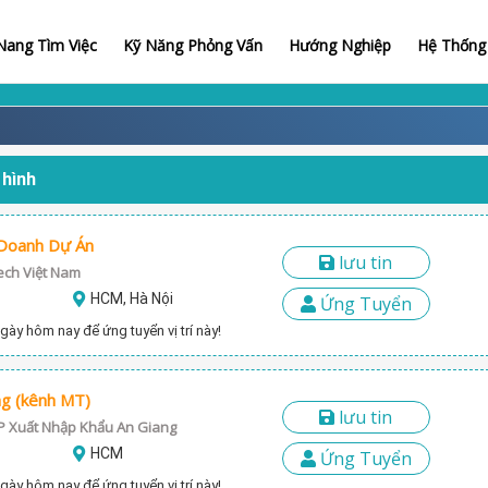
ang Tìm Việc
Kỹ Năng Phỏng Vấn
Hướng Nghiệp
Hệ Thống 
 hình
 Doanh Dự Án
lưu tin
ech Việt Nam
HCM, Hà Nội
Ứng Tuyển
gày hôm nay để ứng tuyển vị trí này!
ng (kênh MT)
lưu tin
P Xuất Nhập Khẩu An Giang
HCM
Ứng Tuyển
gày hôm nay để ứng tuyển vị trí này!