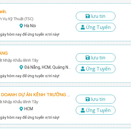
anh.
lưu tin
h Vụ Kỹ Thuật (TSC)
Hà Nội
Ứng Tuyển
gày hôm nay để ứng tuyển vị trí này!
ÀNG
lưu tin
ất Nhập Khẩu Bình Tây
Đà Nẵng, HCM, Quảng Ngãi
Ứng Tuyển
gày hôm nay để ứng tuyển vị trí này!
NHÂN VIÊN KINH DOANH DỰ ÁN KÊNH TRƯỜNG HỌC
lưu tin
ất Nhập Khẩu Bình Tây
HCM
Ứng Tuyển
gày hôm nay để ứng tuyển vị trí này!