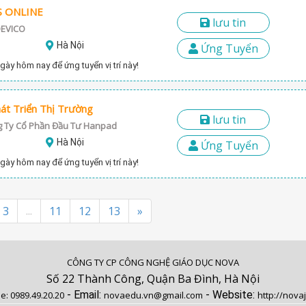
S ONLINE
lưu tin
DEVICO
Hà Nội
Ứng Tuyển
gày hôm nay để ứng tuyển vị trí này!
át Triển Thị Trường
lưu tin
 Ty Cổ Phần Đầu Tư Hanpad
Hà Nội
Ứng Tuyển
gày hôm nay để ứng tuyển vị trí này!
3
11
12
13
»
...
CÔNG TY CP CÔNG NGHỆ GIÁO DỤC NOVA
Số 22 Thành Công, Quận Ba Đình, Hà Nội
- Email:
- Website:
ne:
0989.49.20.20
novaedu.vn@gmail.com
http://nova