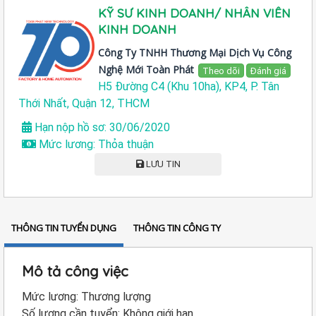
KỸ SƯ KINH DOANH/ NHÂN VIÊN
KINH DOANH
Công Ty TNHH Thương Mại Dịch Vụ Công
Nghệ Mới Toàn Phát
Theo dõi
Đánh giá
H5 Đường C4 (Khu 10ha), KP4, P. Tân
Thới Nhất, Quận 12, THCM
Hạn nộp hồ sơ: 30/06/2020
Mức lương: Thỏa thuận
LƯU TIN
THÔNG TIN TUYỂN DỤNG
THÔNG TIN CÔNG TY
Mô tả công việc
Mức lương: Thương lượng
Số lượng cần tuyển: Không giới hạn