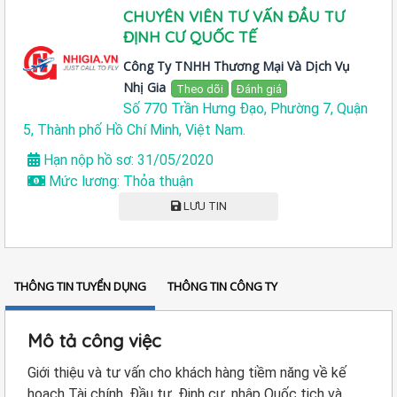
CHUYÊN VIÊN TƯ VẤN ĐẦU TƯ
ĐỊNH CƯ QUỐC TẾ
Công Ty TNHH Thương Mại Và Dịch Vụ
Nhị Gia
Theo dõi
Đánh giá
Số 770 Trần Hưng Đạo, Phường 7, Quận
5, Thành phố Hồ Chí Minh, Việt Nam.
Hạn nộp hồ sơ: 31/05/2020
Mức lương: Thỏa thuận
LƯU TIN
THÔNG TIN TUYỂN DỤNG
THÔNG TIN CÔNG TY
Mô tả công việc
Giới thiệu và tư vấn cho khách hàng tiềm năng về kế
hoạch Tài chính, Đầu tư, Định cư, nhập Quốc tịch và